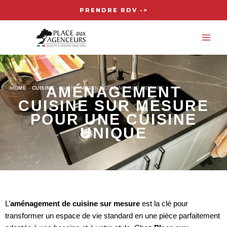
Aller
PRENDRE RDV ->
au
MA
contenu
ME
AMÉNAGEMENT
HOME
-
CUISINE
-
AMÉNAGEMENT CUISINE SUR MESURE
CUISINE SUR MESURE
POUR UNE CUISINE
UNIQUE
L’
aménagement de cuisine sur mesure
est la clé pour
transformer un espace de vie standard en une pièce parfaitement