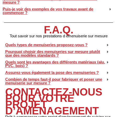
mesure ?
Puis-je voir des exemples de vos travaux avant de
commencer ?
F.A.Q.
Tout savoir sur nos prestations d emenuiserie sur mesure
Quels types de menuiseries proposez-vous ?
Pourquoi choisir des menuiseries sur mesure plutôt
que des modèles standards ?
Quels sont les avantages des différents matériaux (alu,
PVC, bois) ?
Assurez-vous également la pose des menuiseries ?
Combien de temps faut-il pour fabriquer et poser une
menuiserie sur mesure ?
CONTACTEZ-NOUS
POUR VOTRE
PROJET
D’AMÉNAGEMENT
Prêt à commencer votre projet d’aménagement de cuisine sur