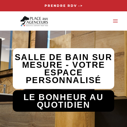
Aller
PRENDRE RDV ->
au
MA
contenu
ME
HOME
-
BAIN
SALLE DE BAIN SUR
MESURE - VOTRE
ESPACE
PERSONNALISÉ
LE BONHEUR AU
QUOTIDIEN