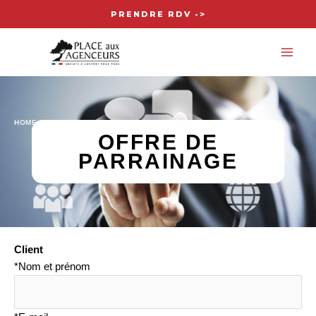
Aller
PRENDRE RDV ->
au
MA
contenu
ME
HOME
-
OFFRE DE PARRAINAGE
OFFRE DE
PARRAINAGE
Client
*Nom et prénom