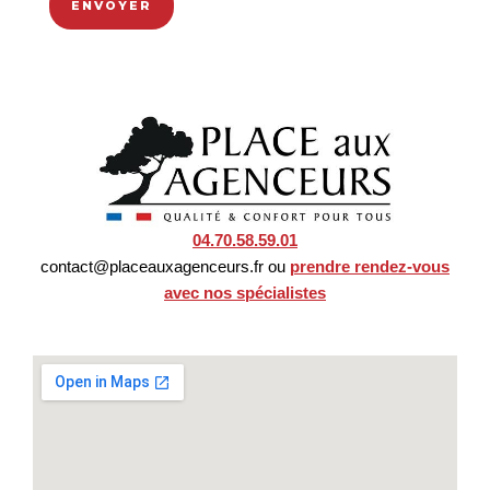
ce
champ
vide.
04.70.58.59.01
contact@placeauxagenceurs.fr ou
prendre rendez-vous
avec nos spécialistes