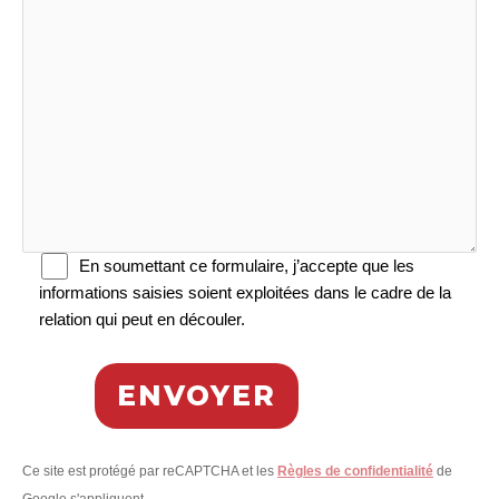
En soumettant ce formulaire, j’accepte que les
informations saisies soient exploitées dans le cadre de la
relation qui peut en découler.
Veuillez
laisser
ce
champ
vide.
Ce site est protégé par reCAPTCHA et les
Règles de confidentialité
de
Google s'appliquent.