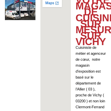
VOTRE
MAGAS
DE
CUISIN
SUR
MESU
SUR
VICHY
Cuisiniste de
métier et agenceur
de cœur, notre
magasin
d’exposition est
basé sur le
département de
l’Allier ( 03 ),
proche de Vichy (
03200 ) et non loin
Clermont-Ferrand