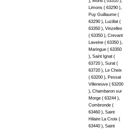
), Mons ( 03310 ),
Limons ( 63290 ),
Puy Guillaume (
63290 ), Luzillat (
63350 ), Vinzelles
( 63350 ), Crevant
Laveine ( 63350 ),
Maringue ( 63350
), Saint Ignat (
63720 ), Surat (
63720 ), Le Cheix
( 63200 ), Pessat
Villeneuve ( 63200
), Chambaron sur
Morge ( 63244 ),
Combronde (
63460 ), Saint
Hilaire La Croix (
63440 ), Saint