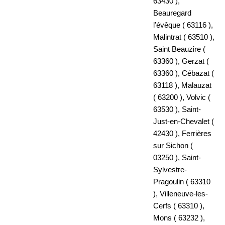
63430 ),
Beauregard
l’évêque ( 63116 ),
Malintrat ( 63510 ),
Saint Beauzire (
63360 ), Gerzat (
63360 ), Cébazat (
63118 ), Malauzat
( 63200 ), Volvic (
63530 ), Saint-
Just-en-Chevalet (
42430 ), Ferrières
sur Sichon (
03250 ), Saint-
Sylvestre-
Pragoulin ( 63310
), Villeneuve-les-
Cerfs ( 63310 ),
Mons (
63232 )
,