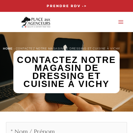
Aller
PRENDRE RDV ->
au
MA
contenu
ME
HOME
-
CONTACTEZ NOTRE MAGASIN DE DRESSING ET CUISINE À VICHY
CONTACTEZ NOTRE
MAGASIN DE
DRESSING ET
CUISINE À VICHY