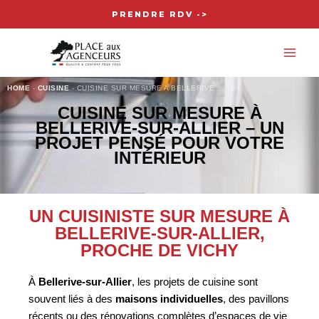
Aller
PRENDRE RDV ->
au
MA
contenu
ME
HOME
-
CUISINE
-
CUISINE SUR MESURE A BELLERIVE
CUISINE SUR MESURE À
BELLERIVE-SUR-ALLIER – UN
PROJET PENSÉ POUR VOTRE
INTÉRIEUR
UN CUISINISTE SUR MESURE À
BELLERIVE-SUR-ALLIER,
PROCHE DE VICHY
À
Bellerive-sur-Allier
, les projets de cuisine sont
souvent liés à des
maisons individuelles
, des pavillons
récents ou des rénovations complètes d’espaces de vie